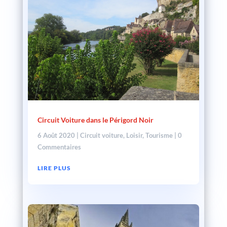
Circuit Voiture dans le Périgord Noir
6 Août 2020
|
Circuit voiture
,
Loisir
,
Tourisme
| 0
Commentaires
LIRE PLUS