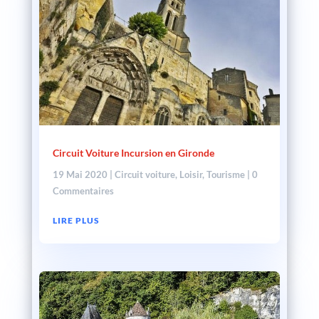
Circuit Voiture Incursion en Gironde
19 Mai 2020
|
Circuit voiture
,
Loisir
,
Tourisme
| 0
Commentaires
LIRE PLUS