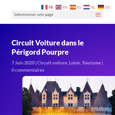
FR
EN
ES
NL
DE
Sélectionner une page
Circuit Voiture dans le
Périgord Pourpre
7 Juin 2020
|
Circuit voiture
,
Loisir
,
Tourisme
|
0 commentaires