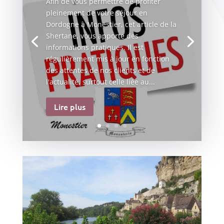
Afin de vous permettre de profiter
pleinement de votre séjour en
Dordogne à Monestier, cet article de la
Shertane, vous apporte des
informations pratiques. Il est
régulièrement mis à jour en fonction
des attentes de nos clients et de
l'actualité, surtout celle liée au...
Lire plus